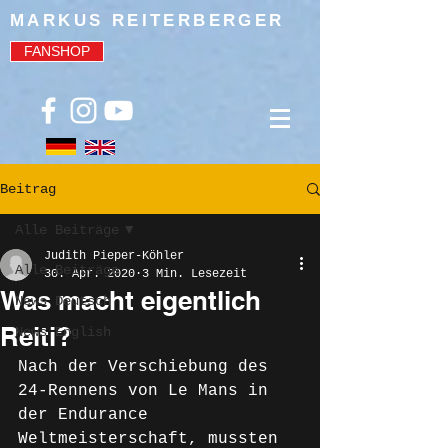
MARKUS REITERBERGER
FANSHOP
Beitrag
Alle Beiträge
Judith Pieper-Köhler
Alle Beiträge
30. Apr. 2020
3 Min. Lesezeit
Was macht eigentlich
News Deutsch
Reiti?
News English
Nach der Verschiebung des 
24-Rennens von Le Mans in 
der Endurance 
Weltmeisterschaft, mussten 