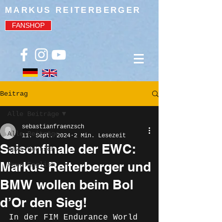
MARKUS REITERBERGER
FANSHOP
Beitrag
Alle Beiträge
sebastianfraenzsch
Alle Beiträge
11. Sept. 2024
2 Min. Lesezeit
Saisonfinale der EWC:
News Deutsch
Markus Reiterberger und
News English
BMW wollen beim Bol
d’Or den Sieg!
In der FIM Endurance World 