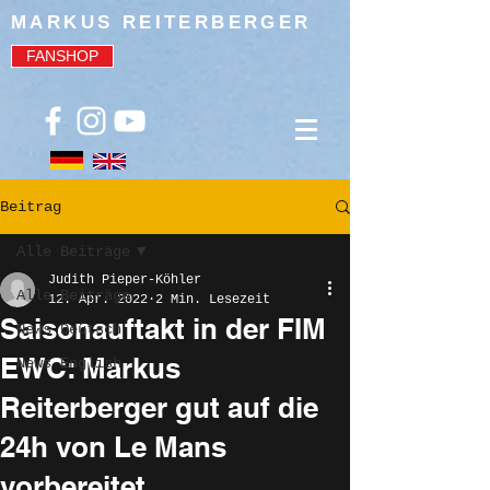
MARKUS REITERBERGER
FANSHOP
Beitrag
Alle Beiträge
Judith Pieper-Köhler
Alle Beiträge
12. Apr. 2022
2 Min. Lesezeit
Saisonauftakt in der FIM
News Deutsch
EWC: Markus
News English
Reiterberger gut auf die
24h von Le Mans
vorbereitet