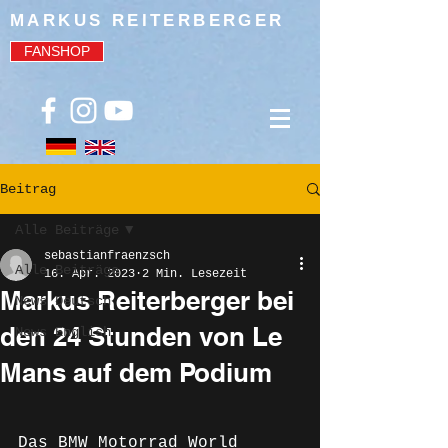
MARKUS REITERBERGER
FANSHOP
Beitrag
Alle Beiträge
sebastianfraenzsch
Alle Beiträge
16. Apr. 2023
2 Min. Lesezeit
Markus Reiterberger bei
News Deutsch
den 24 Stunden von Le
News English
Mans auf dem Podium
Das BMW Motorrad World 