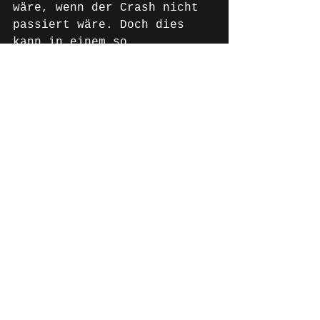
wäre, wenn der Crash nicht 
passiert wäre. Doch dies 
kann in einem so 
turbulenten Rennen wie 
diesem vorkommen. Insgesamt 
gibt es viele Punkte, die 
uns sehr zuversichtlich in 
die nächsten Rennen gehen 
lassen."
News Deutsch