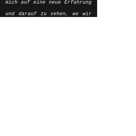
mich auf eine neue Erfahrung 
und darauf zu sehen, wo wir 
im Vergleich zur Konkurrenz 
stehen. Die Spanische 
Meisterschaft ist eine sehr 
hochkarätige Meisterschaft. 
Aragón liegt mir aber und 
ich mag die Strecke. Das 
Wetter soll durchwachsen 
sein, aber warm. Das sind 
beste Voraussetzungen. 
Morgen geht das Training 