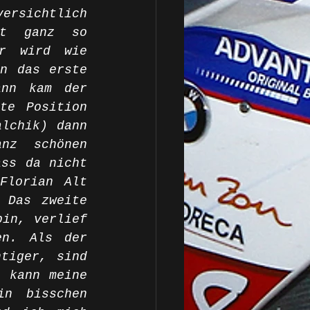
rsichtlich 
t ganz so 
r wird wie 
n das erste 
nn kam der 
e Position 
lchik) dann 
nz schönen 
ss da nicht 
lorian Alt 
 Das zweite 
in, verlief 
n. Als der 
tiger, sind 
 kann meine 
n bisschen 