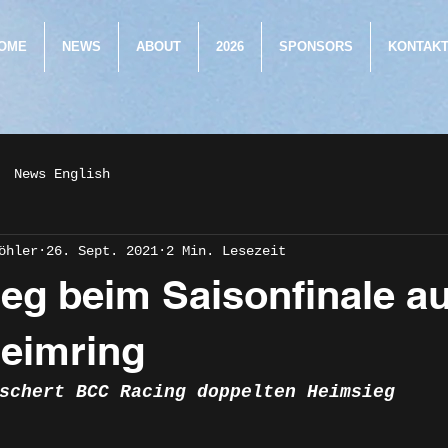
OME
NEWS
ABOUT
2026
SPONSORS
KONTAK
News English
öhler
26. Sept. 2021
2 Min. Lesezeit
eg beim Saisonfinale a
eimring
schert BCC Racing doppelten Heimsieg