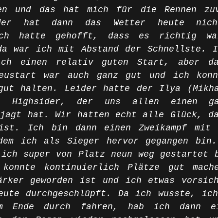
en und das hat mich für die Rennen zuve
ider hat dann das Wetter heute nich
Ich hatte gehofft, dass es richtig wa
da war ich mit Abstand der Schnellste. I
ich einen relativ guten Start, aber da
eustart war auch ganz gut und ich konnt
gut halten. Leider hatte der Ilya (Mikha
n Highsider, der uns allen einen ga
jagt hat. Wir hatten echt alle Glück, da
ist. Ich bin dann einen Zweikampf mit F
dem ich als Sieger hervor gegangen bin.
ich super von Platz neun weg gestartet b
konnte kontinuierlich Plätze gut mache
ärker geworden ist und ich etwas vorsich
eute durchgeschlüpft. Da ich wusste, ich
m Ende durch fahren, hab ich dann ei