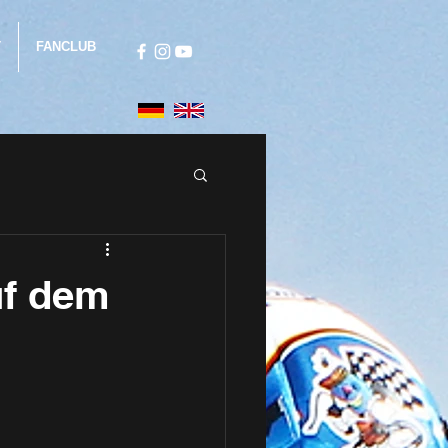
T
FANCLUB
uf dem