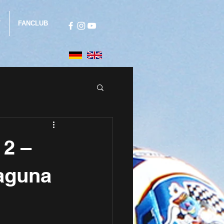
T
FANCLUB
 2 –
aguna