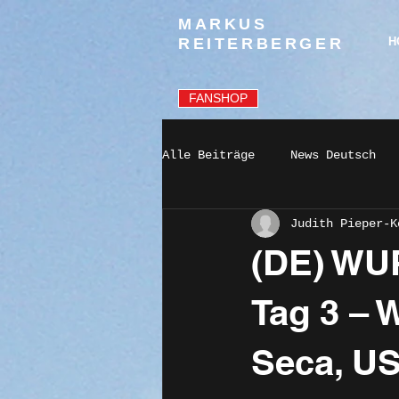
MARKUS
REITERBERGER
H
FANSHOP
Alle Beiträge
News Deutsch
Judith Pieper-K
(DE) WUP
Tag 3 –
Seca, U