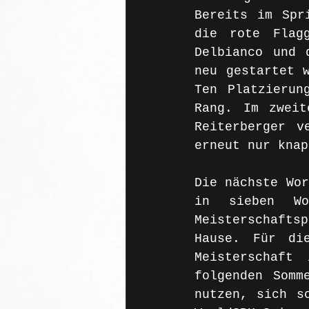
Bereits im Spr
die rote Flagg
Delbianco und 
neu gestartet w
Ten Platzierun
Rang. Im zweit
Reiterberger v
erneut nur knap
Die nächste Wor
in sieben Wo
Meisterschafts
Hause. Für di
Meisterschaft
folgenden Somm
nutzen, sich s