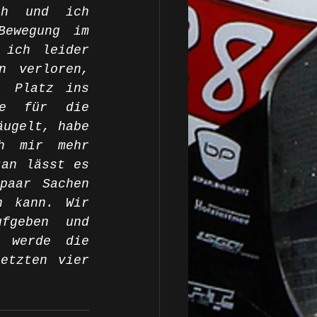
ch und ich 
ewegung im 
ich leider 
n verloren, 
 Platz ins 
e für die 
ugelt, habe 
h mir mehr 
an lässt es 
aar Sachen 
 kann. Wir 
fgeben und 
 werde die 
tzten vier 