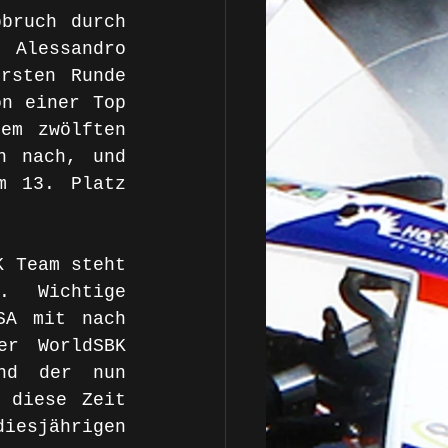
bruch durch 
Alessandro 
rsten Runde 
n einer Top 
em zwölften 
 nach, und 
 13. Platz 
 Team steht 
 Wichtige 
A mit nach 
r WorldSBK 
nd der nun 
 diese Zeit 
iesjährigen 