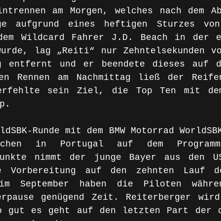
intrennen am Morgen, welches nach dem Ab
e aufgrund eines heftigen Sturzes von 
dem Wildcard Fahrer J.D. Beach in der e
urde, lag „Reiti“ nur Zehntelsekunden vo
g entfernt und er beendete dieses auf d
en Rennen am Nachmittag ließ der Reifen
erfehlte sein Ziel, die Top Ten mit dem
p. 
ldSBK-Runde mit dem BMW Motorrad WorldSBK
chen in Portugal auf dem Programm.
punkte nimmt der junge Bayer aus den US
e Vorbereitung auf den zehnten Lauf de
 im September haben die Piloten währe
erpause genügend Zeit. Reiterberger wird
o gut es geht auf den letzten Part der d