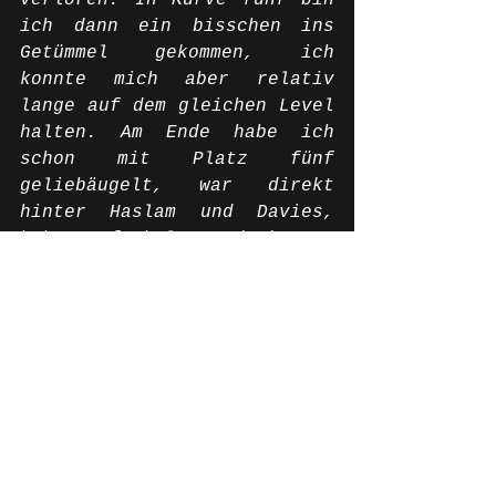
verloren. In Kurve fünf bin 
ich dann ein bisschen ins 
Getümmel gekommen, ich 
konnte mich aber relativ 
lange auf dem gleichen Level 
halten. Am Ende habe ich 
schon mit Platz fünf 
geliebäugelt, war direkt 
hinter Haslam und Davies, 
habe aufgeholt und konnte 
meinen Teamkollegen etwas 
abhängen. Dann habe ich aber 
sehr viel Zeit hinter Haslam 
verloren, was mich an Ende 
den Platz fünf gekostet hat. 
Davies konnte mir 
entwischen. Fast hätte mich 
mein Teamkollege noch 
eingeholt, aber ich konnte 