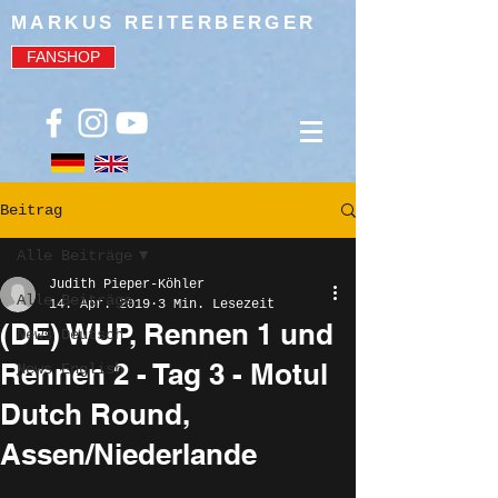
MARKUS REITERBERGER
FANSHOP
Beitrag
Alle Beiträge
Judith Pieper-Köhler
Alle Beiträge
14. Apr. 2019
3 Min. Lesezeit
(DE) WUP, Rennen 1 und
News Deutsch
Rennen 2 - Tag 3 - Motul
News English
Dutch Round,
Assen/Niederlande