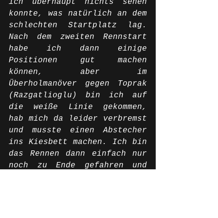
ich überhaupt nichts sehen 
konnte, was natürlich an dem 
schlechten Startplatz lag. 
Nach dem zweiten Rennstart 
habe ich dann einige 
Positionen gut machen 
können, aber im 
Überholmanöver gegen Toprak 
(Razgatlioglu) bin ich auf 
die weiße Linie gekommen, 
hab mich da leider verbremst 
und musste einen Abstecher 
ins Kiesbett machen. Ich bin 
das Rennen dann einfach nur 
noch zu Ende gefahren und 
hab zum Glück am Ende 
trotzdem noch einen Punkt 
mit nach Hause genommen. Das 
ist insgesamt natürlich sehr 