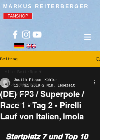
MARKUS REITERBERGER
FANSHOP
Beitrag
Alle Beiträge
Judith Pieper-Köhler
Alle Beiträge
11. Mai 2019
2 Min. Lesezeit
(DE) FP3 / Superpole /
News Deutsch
Race 1 - Tag 2 - Pirelli
News English
Lauf von Italien, Imola
Startplatz 7 und Top 10 