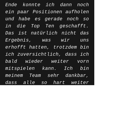
Ende konnte ich dann noch 
ein paar Positionen aufholen 
und habe es gerade noch so 
in die Top Ten geschafft. 
Das ist natürlich nicht das 
Ergebnis, was wir uns 
erhofft hatten, trotzdem bin 
ich zuversichtlich, dass ich 
bald wieder weiter vorn 
mitspielen kann. Ich bin 
meinem Team sehr dankbar, 
dass alle so hart weiter 
arbeiten.
Für morgen erhoffe ich mir 
weitere Fortschritte im Warm 
up. Es gibt noch ein paar 
Dinge, die wir ausprobieren 
wollen und ich hoffe, dass 