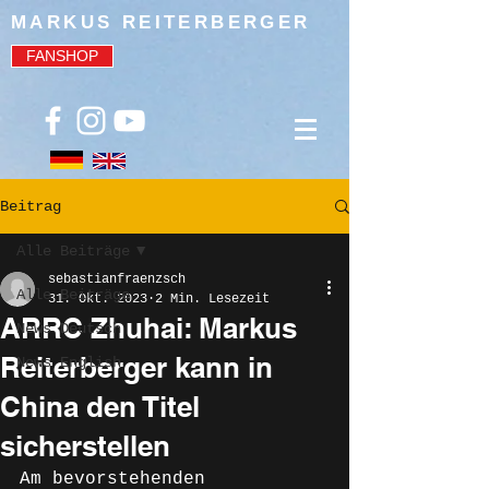
MARKUS REITERBERGER
FANSHOP
Beitrag
Alle Beiträge
sebastianfraenzsch
Alle Beiträge
31. Okt. 2023
2 Min. Lesezeit
ARRC Zhuhai: Markus
News Deutsch
Reiterberger kann in
News English
China den Titel
sicherstellen
Am bevorstehenden 