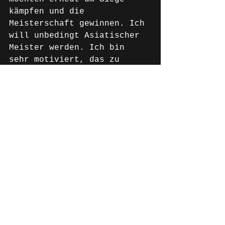
kämpfen und die 
Meisterschaft gewinnen. Ich 
will unbedingt Asiatischer 
Meister werden. Ich bin 
sehr motiviert, das zu 
schaffen. Hoffentlich 
kehren wir als Sieger 
zurück."
News Deutsch
Alle ansehen
Aktuelle Beiträge