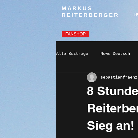
MARKUS
REITERBERGER
H
FANSHOP
Alle Beiträge
News Deutsch
sebastianfraenz
8 Stunde
Reiterb
Sieg an!