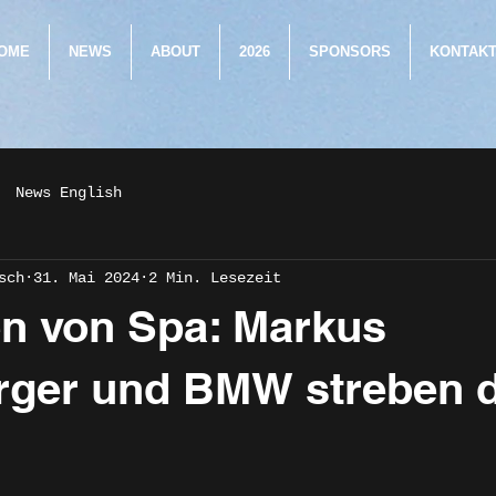
OME
NEWS
ABOUT
2026
SPONSORS
KONTAK
News English
sch
31. Mai 2024
2 Min. Lesezeit
n von Spa: Markus
erger und BMW streben 