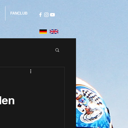
T
FANCLUB
den