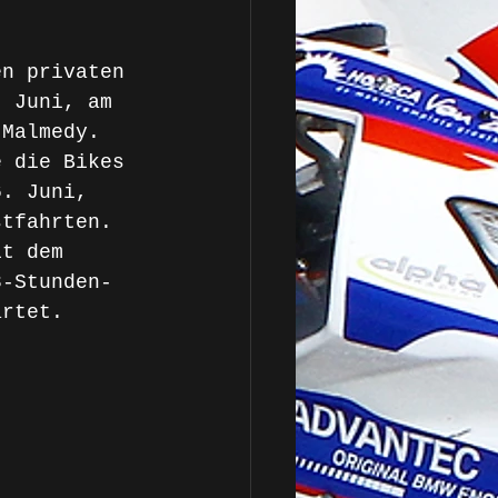
en privaten 
. Juni, am 
 Malmedy. 
e die Bikes 
6. Juni, 
stfahrten. 
it dem 
8-Stunden-
artet.