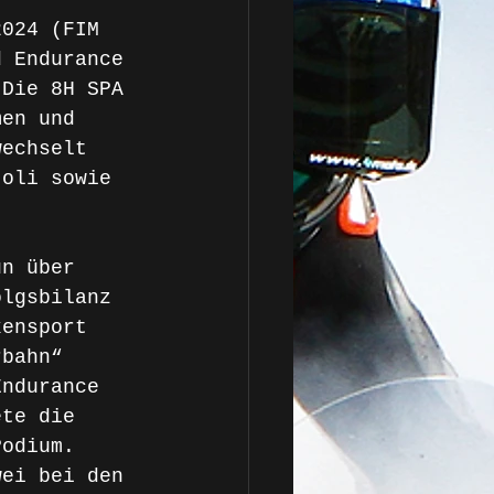
2024 (FIM 
d Endurance 
 Die 8H SPA 
men und 
wechselt 
toli sowie 
un über 
olgsbilanz 
kensport 
rbahn“ 
Endurance 
ete die 
Podium. 
wei bei den 