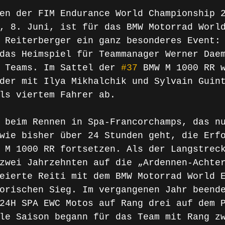
en der FIM Endurance World Championship 
, 8. Juni, ist für das BMW Motorrad Worl
 Reiterberger ein ganz besonderes Event:
das Heimspiel für Teammanager Werner Dae
 Teams. Im Sattel der 
#37
 BMW M 1000 RR 
der mit Ilya Mikhalchik und Sylvain Guin
ls viertem Fahrer ab.
 beim Rennen in Spa-Francorchamps, das n
wie bisher über 24 Stunden geht, die Erf
 M 1000 RR fortsetzen. Als der Langstrec
zwei Jahrzehnten auf die „Ardennen-Achte
eierte Reiti mit dem BMW Motorrad World 
orischen Sieg. Im vergangenen Jahr beend
24H SPA EWC Motos auf Rang drei auf dem 
le Saison begann für das Team mit Rang z