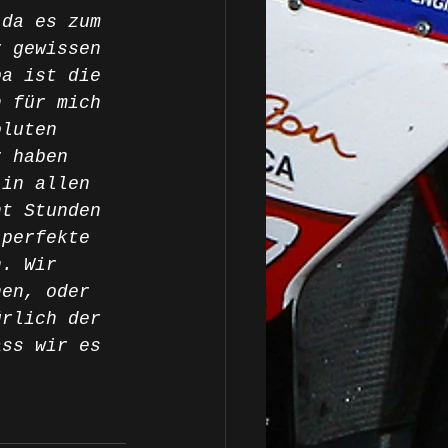
 da es zum 
r gewissen 
pa ist die 
h für mich 
oluten 
r haben 
 in allen 
ht Stunden 
 perfekte 
n. Wir 
nen, oder 
ürlich der 
ass wir es 