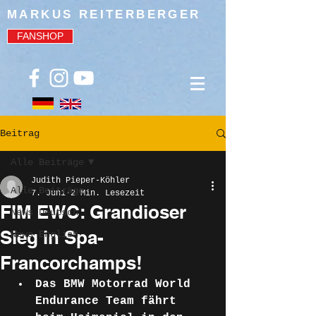
MARKUS REITERBERGER
FANSHOP
Beitrag
Alle Beiträge
Judith Pieper-Köhler
Alle Beiträge
7. Juni
2 Min. Lesezeit
FIM EWC: Grandioser
News Deutsch
Sieg in Spa-
News English
Francorchamps!
Das BMW Motorrad World 
Endurance Team fährt 