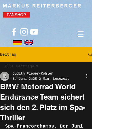
MARKUS REITERBERGER
FANSHOP
Beitrag
Alle Beiträge
Judith Pieper-Köhler
Alle Beiträge
8. Juni 2025
2 Min. Lesezeit
BMW Motorrad World
News Deutsch
Endurance Team sichert
News English
sich den 2. Platz im Spa-
Thriller
Spa-Francorchamps. Der Juni 