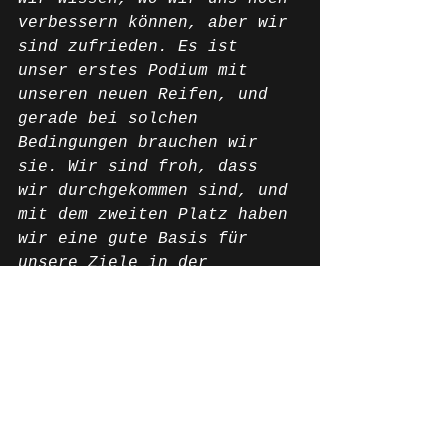
verbessern können, aber wir 
sind zufrieden. Es ist 
unser erstes Podium mit 
unseren neuen Reifen, und 
gerade bei solchen 
Bedingungen brauchen wir 
sie. Wir sind froh, dass 
wir durchgekommen sind, und 
mit dem zweiten Platz haben 
wir eine gute Basis für 
unsere Ziele in der 
Meisterschaft gelegt. Jetzt 
konzentrieren wir uns voll 
auf Suzuka. Vielen Dank an 
das gesamte Team – ich bin 
happy, dass wir auf dem 
Podium gelandet sind.“
News Deutsch