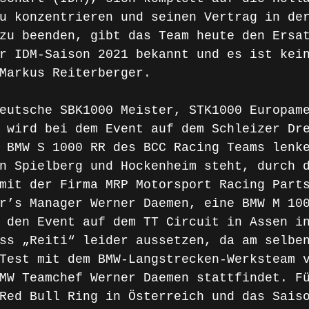
u konzentrieren und seinen Vertrag in de
zu beenden, gibt das Team heute den Ersa
r IDM-Saison 2021 bekannt und es ist kei
Markus Reiterberger. 
eutsche SBK1000 Meister, STK1000 Europam
 wird bei dem Event auf dem Schleizer Dr
 BMW S 1000 RR des BCC Racing Teams lenk
n Spielberg und Hockenheim steht, durch 
mit der Firma MRP Motorsport Racing Part
r’s Manager Werner Daemen, eine BMW M 10
 den Event auf dem TT Circuit in Assen i
ss „Reiti“ leider aussetzen, da am selbe
Test mit dem BMW-Langstrecken-Werksteam 
MW Teamchef Werner Daemen stattfindet. F
Red Bull Ring in Österreich und das Sais