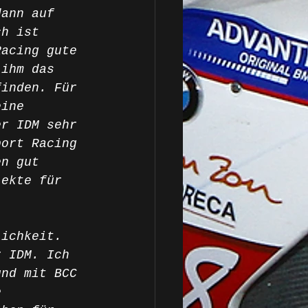
dann auf 
ch ist 
Racing gute 
 ihm das 
finden. Für 
eine 
er IDM sehr 
port Racing 
en gut 
jekte für 
lichkeit. 
r IDM. Ich 
und mit BCC 
e 