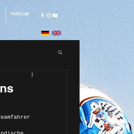
T
FANCLUB
ins
Teamfahrer 
ändische 