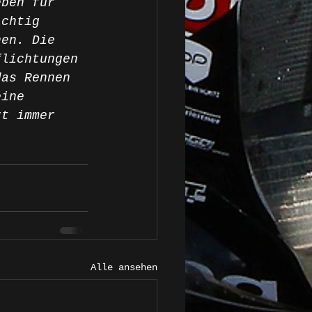
eben für 
ichtig 
nen. Die 
flichtungen 
das Rennen 
eine 
rt immer 
Alle ansehen