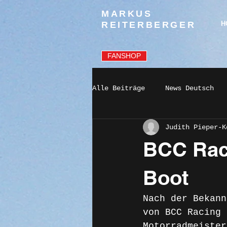
MARKUS
REITERBERGER
H
FANSHOP
Alle Beiträge
News Deutsch
Judith Pieper-K
BCC Raci
Boot
Nach der Bekann
von BCC Racing 
Motorradmeister