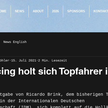
OME
NEWS
ABOUT
2026
SPONSORS
KONTAK
News English
öhler
15. Juli 2021
2 Min. Lesezeit
ng holt sich Topfahrer 
tgabe von Ricardo Brink, dem bisherigen 
in der Internationalen Deutschen 
schaft (IDM), sich komplett auf die Holl