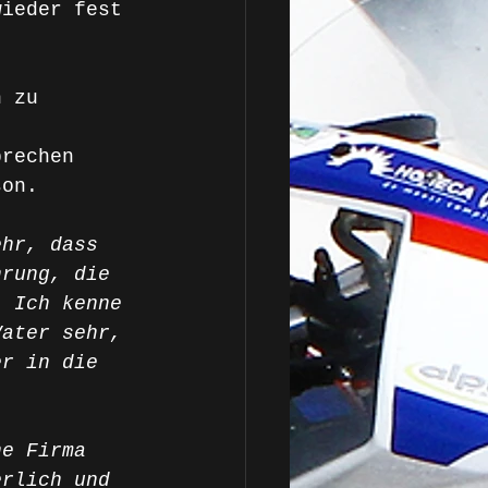
wieder fest 
h zu 
prechen 
son. 
ehr, dass 
hrung, die 
. Ich kenne 
Vater sehr, 
er in die 
ne Firma 
erlich und 