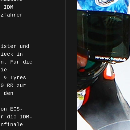
r IDM 
tzfahrer 
n 
eister und 
eieck in 
en. Für die 
die 
s & Tyres 
00 RR zur 
n den 
n 
von EGS-
ür die IDM-
onfinale 