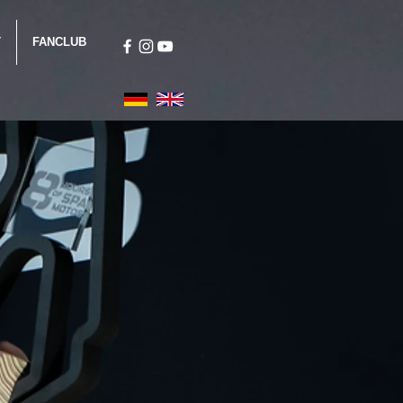
T
FANCLUB