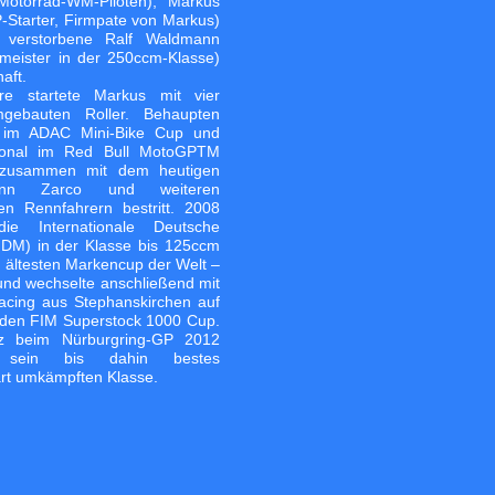
 Motorrad-WM-Piloten), Markus
-Starter, Firmpate von Markus)
 verstorbene Ralf Waldmann
tmeister in der 250ccm-Klasse)
aft.
ere startete Markus mit vier
gebauten Roller. Behaupten
r im ADAC Mini-Bike Cup und
tional im Red Bull MotoGPTM
 zusammen mit dem heutigen
hann Zarco und weiteren
chen Rennfahrern bestritt. 2008
e Internationale Deutsche
(IDM) in der Klasse bis 125ccm
 ältesten Markencup der Welt –
d wechselte anschließend mit
Racing aus Stephanskirchen auf
den FIM Superstock 1000 Cup.
tz beim Nürburgring-GP 2012
er sein bis dahin bestes
art umkämpften Klasse.