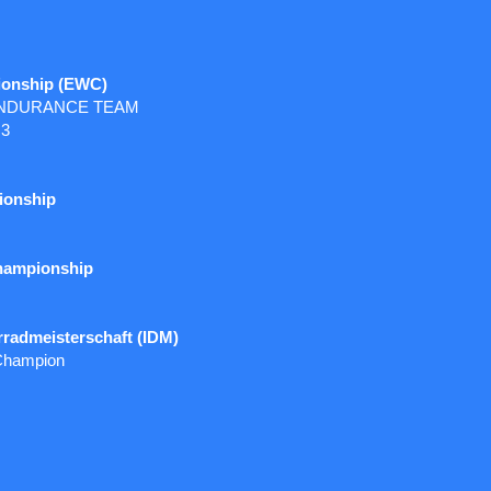
ionship (EWC)
NDURANCE TEAM
 3
ionship
hampionship
rradmeisterschaft (IDM)
-Champion