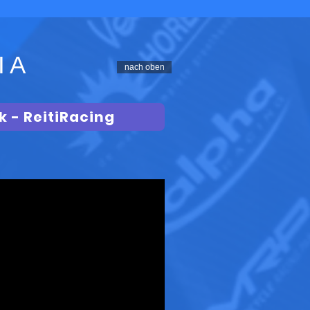
IA
nach oben
 - ReitiRacing