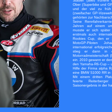
Stadler (alles frühere
Ober (Superbike und GP
und der viel zu früh
(zweifacher GP-Vizewel
gehörten zur Nachbarsch
Seine Rennfahrerkarri
Jahren auf einem um
musste er sich späte
erstmals auch interna
Rookies Cup, den er
MotoGP-Piloten Jo
international erfolgrei
stieg er dann in di
Motorradmeisterschaft 
ein. 2010 gewann er den
den Yamaha-R6-Cup – un
Hilfe der Firma alpha 
eine BMW S1000 RR in 
Mit einem dritten Pla
feierte Reiterberg
Saisonergebnis in der h