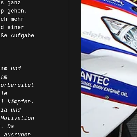
es ganz 
ip gehen. 
och mehr 
nd einer 
oße Aufgabe 
eam und 
eam 
vorbereitet 
lle 
el kämpfen. 
cia und 
 Motivation 
h. Da 
t ausruhen 