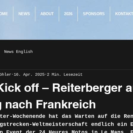
OME
NEWS
ABOUT
2026
SPONSORS
KONTAK
News English
öhler
16. Apr. 2025
2 Min. Lesezeit
ick off – Reiterberger a
 nach Frankreich
ter-Wochenende hat das Warten auf die Re
gstrecken-Weltmeisterschaft endlich ein 
n Event der 24 Heures Motos in Le Mans, 