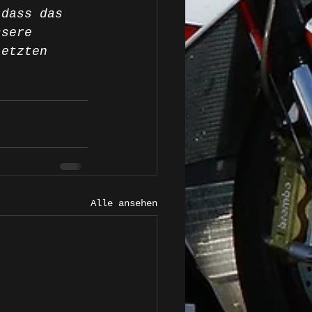
 dass das 
ssere 
letzten 
Alle ansehen