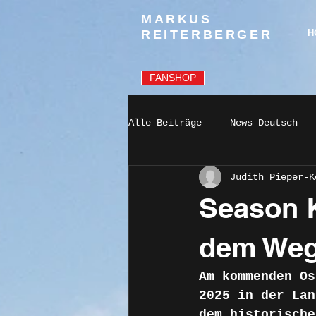
MARKUS
REITERBERGER
H
FANSHOP
Alle Beiträge
News Deutsch
Judith Pieper-K
Season K
dem Weg
Am kommenden Os
2025 in der Lan
dem historische