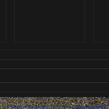
Vorschau EuroMoto
FIM 
Oschersleben –
Podi
31.07.-02.08.2026
Hour
© 2026 MARKUS REITERBERGER | REITI RACING |
Imprint
|
Data protection