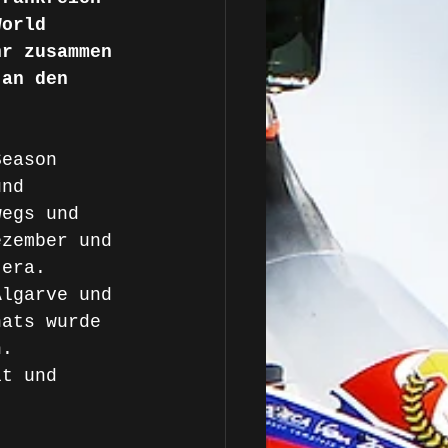
World 
hr zusammen 
 an den 
Season 
und 
wegs und 
ezember und 
tera. 
Algarve und 
nats wurde 
n. 
it und 