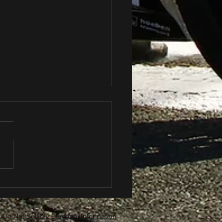
EWC: Historisches
um bei den Suzuka 8
s.
Do Not Sell My Personal Information