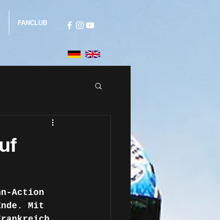
T
FANCLUB
uf
nn-Action 
Ende. Mit 
Frankreich 