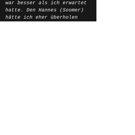
war besser als ich erwartet 
hatte. Den Hannes (Soomer) 
hätte ich eher überholen 
sollen, aber ich bin 
einfach nicht 
vorbeigekommen, was Marcel 
(Schrötter) natürlich einen 
ganz klaren Vorteil 
verschafft hat. Am Ende bin 
ich doch an Hannes vorbei 
und konnte mir kurz vor 
Zieleinlauf Platz drei 
sichern. Aber gegen die 
Ducati von Lukas (Tulovic) 
kommt aktuell keiner ran. 
Das hat man dann auch im 
zweiten Rennen deutlich 
sehen können. Natürlich bin 
ich mit Platz sechs im 