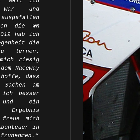
, weil ich 
 war und 
ausgefallen 
ch die WM 
019 hab ich 
genheit die 
u lernen. 
mich riesig 
dem Raceway 
hoffe, dass 
 Sachen am 
ich besser 
und ein 
Ergebnis 
freue mich 
benteuer in 
ufzunehmen.“