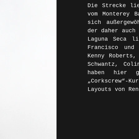
Die Strecke li
vom Monterey B
sich außergewö
der daher auch 
Laguna Seca li
Francisco und 
Kenny Roberts,
Schwantz, Coli
haben hier g
„Corkscrew“-Ku
Layouts von Ren