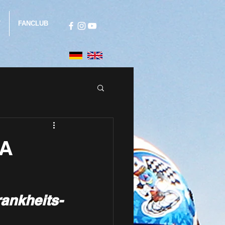
T
FANCLUB
SA
ankheits-