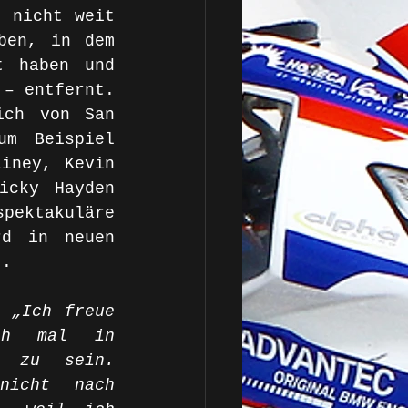
 nicht weit 
en, in dem 
t haben und 
– entfernt. 
ch von San 
m Beispiel 
iney, Kevin 
cky Hayden 
ktakuläre 
d in neuen 
t.     
„Ich freue 
ch mal in 
 zu sein. 
icht nach 