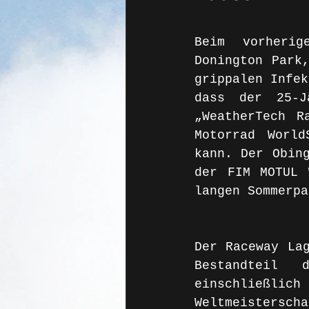
Beim vorherig
Donington Park,
grippalen Infek
dass der 25-J
„WeatherTech R
Motorrad Worl
kann. Der Obing
der FIM MOTUL 
langen Sommerpa
Der Raceway Lag
Bestandteil 
einschließl
Weltmeisterscha