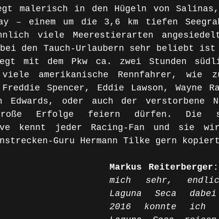
egt malerisch in den Hügeln von Salinas,
ay – einem um die 3,6 km tiefen Seegrab
hnlich viele Meerestierarten angesiedel
bei den Tauch-Urlaubern sehr beliebt ist 
egt mit dem Pkw ca. zwei Stunden südli
viele amerikanische Rennfahrer, wie zu
 Freddie Spencer, Eddie Lawson, Wayne Ra
n Edwards, oder auch der verstorbene Ni
roße Erfolge feiern dürfen. Die spe
rve kennt jeder Racing-Fan und sie wir
nstrecken-Guru Hermann Tilke gern kopier
Markus Reiterberger:
mich sehr, endli
Laguna Seca dabei
2016 konnte ich n