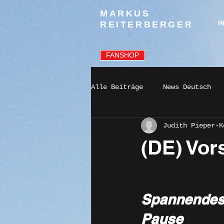
MARKUS
REITERBERGER
H
FANSHOP
Alle Beiträge
News Deutsch
Judith Pieper-K
(DE) Vor
Spannendes 
Pause