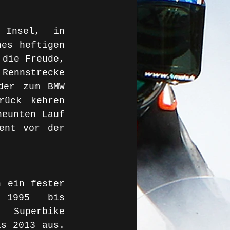
 Insel, in 
es heftigen 
die Freude, 
ennstrecke 
der zum BMW 
ück kehren 
eunten Lauf 
ent vor der 
 ein fester 
 1995 bis 
Superbike 
s 2013 aus. 