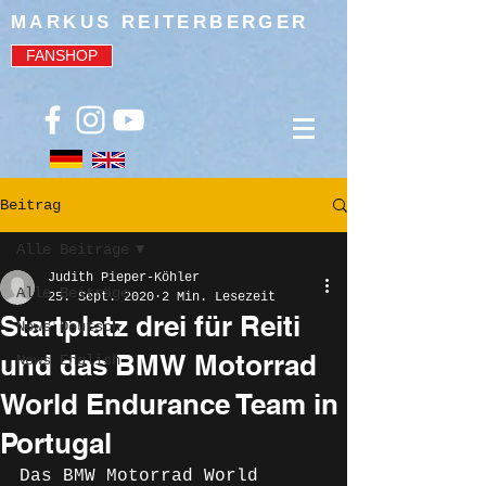
MARKUS REITERBERGER
FANSHOP
Beitrag
Alle Beiträge
Judith Pieper-Köhler
Alle Beiträge
25. Sept. 2020
2 Min. Lesezeit
Startplatz drei für Reiti
News Deutsch
und das BMW Motorrad
News English
World Endurance Team in
Portugal
Das BMW Motorrad World 