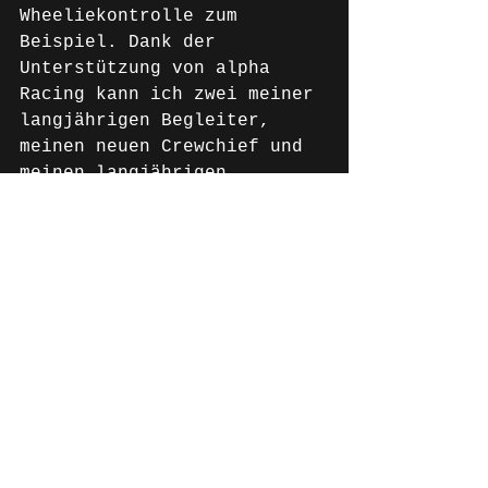
Wheeliekontrolle zum 
Beispiel. Dank der 
Unterstützung von alpha 
Racing kann ich zwei meiner 
langjährigen Begleiter, 
meinen neuen Crewchief und 
meinen langjährigen 
Fahrwerksexperten, 
mitnehmen und bekomme diese 
Chance, mich in einer 
weiteren Meisterschaft zu 
empfehlen. Ich bin noch nie 
in der BSB gefahren und bin 
schon sehr gespannt. Ich 
werde versuchen eine gute 
Show abzuliefern und freue 
mich auf das Wochenende mit 
Smith BMW in Donington 
Park. Meine Erwartungen 