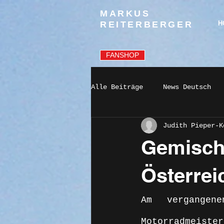
MARKUS
REITERBERGER
H
FANSHOP
Alle Beiträge
News Deutsch
Judith Pieper-K
Gemischt
Österrei
Am vergangene
Motorradmeist