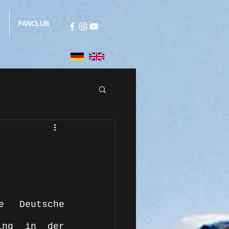
T
FANCLUB
 Deutsche 
ing in der 