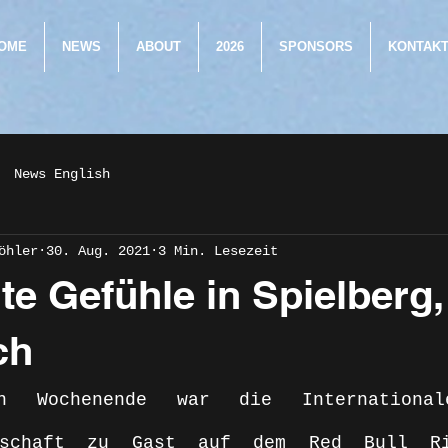
OME
NEWS
ABOUT
2026
SPONSORS
KONTAK
News English
öhler
30. Aug. 2021
3 Min. Lesezeit
e Gefühle in Spielberg,
ch
n Wochenende war die Internationale
erschaft zu Gast auf dem Red Bull R