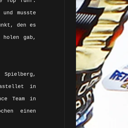
e Top fünf. 
 und musste 
nkt, den es 
 holen gab, 
Spielberg, 
stellet in 
ce Team in 
chen einen 