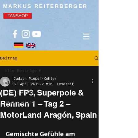
MARKUS REITERBERGER
FANSHOP
Beitrag
Alle Beiträge
Judith Pieper-Köhler
Alle Beiträge
6. Apr. 2019
2 Min. Lesezeit
(DE) FP3, Superpole &
News Deutsch
Rennen 1 – Tag 2 –
News English
MotorLand Aragón, Spain
Gemischte Gefühle am 