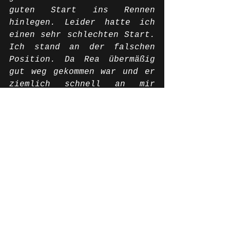
guten Start ins Rennen 
hinlegen. Leider hatte ich 
einen sehr schlechten Start. 
Ich stand an der falschen 
Position. Da Rea übermäßig 
gut weg gekommen war und er 
ziemlich schnell an mir 
vorbei zog, haben wir uns 
dabei berührt und ich bin 
spektakulär abgestiegen. Ich 
bin sehr enttäuscht, denn es 
ist wirklich schade um das 
Rennen. Es wäre interessant 
gewesen zu sehen, wo wir 
hätten raus kommen können. 
Ich hoffe, dass nicht allzu 
viel kaputt gegangen ist und 
ich morgen noch einmal eine 