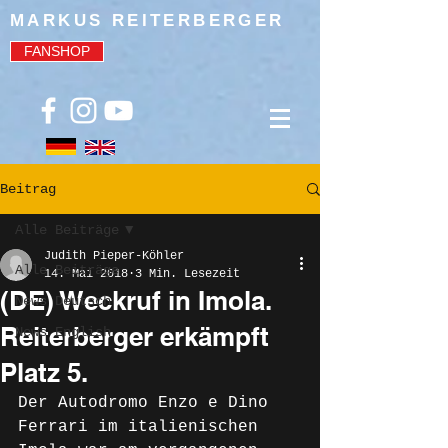
MARKUS REITERBERGER
FANSHOP
Beitrag
Alle Beiträge
Judith Pieper-Köhler
Alle Beiträge
14. Mai 2018
3 Min. Lesezeit
(DE) Weckruf in Imola.
News Deutsch
Reiterberger erkämpft
News English
Platz 5.
Der Autodromo Enzo e Dino 
Ferrari im italienischen 